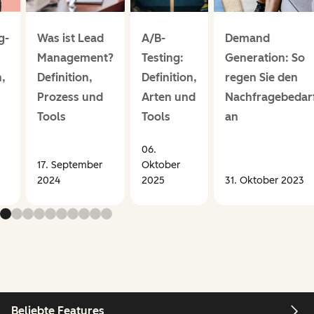
g-
Was ist Lead
A/B-
Demand
Management?
Testing:
Generation: So
n,
Definition,
Definition,
regen Sie den
Prozess und
Arten und
Nachfragebedar
Tools
Tools
an
06.
17. September
Oktober
2024
2025
31. Oktober 2023
Beliebte Features