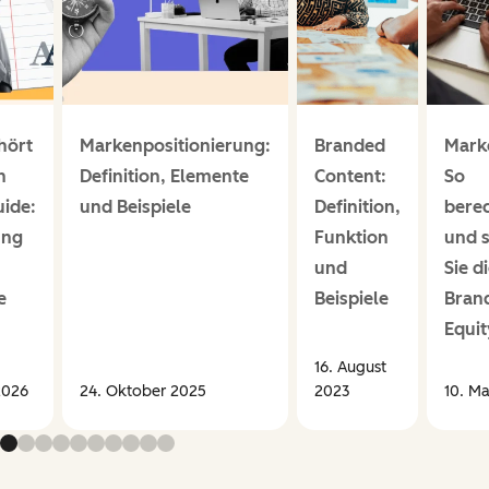
hört
Markenpositionierung:
Branded
Mark
n
Definition, Elemente
Content:
So
uide:
und Beispiele
Definition,
bere
ung
Funktion
und s
und
Sie d
e
Beispiele
Bran
Equit
16. August
2026
24. Oktober 2025
2023
10. Ma