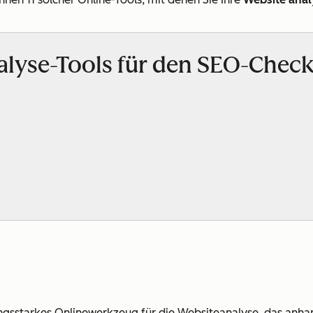
alyse-Tools für den SEO-Check
tungsstarkes Onlinewerkzeug für die Websiteanalyse, das an