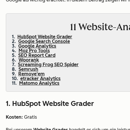
11 Website-An
HubSpot Website Grader
Google Search Console
Google Analytics
Moz Pro Tools
SEO Report Card
Woorank
Screaming Frog SEO Spider
Semrush
Remove'em
etracker Analytics
Matomo Analytics
1. HubSpot Website Grader
Kosten:
Gratis
Bei unserem
Website Grader
handelt es sich um ein leis