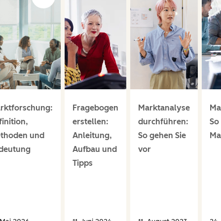
rktforschung:
Fragebogen
Marktanalyse
Ma
inition,
erstellen:
durchführen:
So
thoden und
Anleitung,
So gehen Sie
Mar
deutung
Aufbau und
vor
Tipps