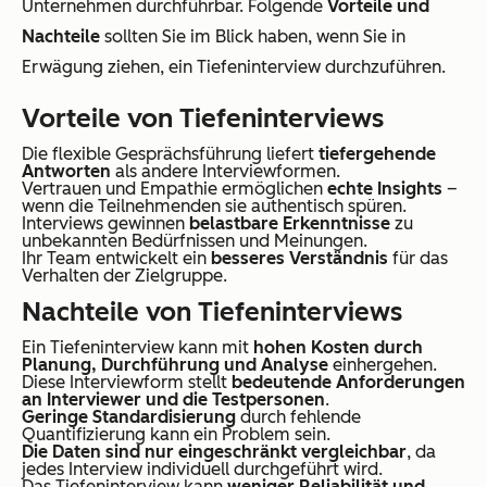
Unternehmen durchführbar. Folgende
Vorteile und
Nachteile
sollten Sie im Blick haben, wenn Sie in
Erwägung ziehen, ein Tiefeninterview durchzuführen.
Vorteile von Tiefeninterviews
Die flexible Gesprächsführung liefert
tiefergehende
Antworten
als andere Interviewformen.
Vertrauen und Empathie ermöglichen
echte Insights
–
wenn die Teilnehmenden sie authentisch spüren.
Interviews gewinnen
belastbare Erkenntnisse
zu
unbekannten Bedürfnissen und Meinungen.
Ihr Team entwickelt ein
besseres Verständnis
für das
Verhalten der Zielgruppe.
Nachteile von Tiefeninterviews
Ein Tiefeninterview kann mit
hohen Kosten durch
Planung, Durchführung und Analyse
einhergehen.
Diese Interviewform stellt
bedeutende Anforderungen
an Interviewer und die Testpersonen
.
Geringe Standardisierung
durch fehlende
Quantifizierung kann ein Problem sein.
Die Daten sind nur eingeschränkt vergleichbar
, da
jedes Interview individuell durchgeführt wird.
Das Tiefeninterview kann
weniger Reliabilität und