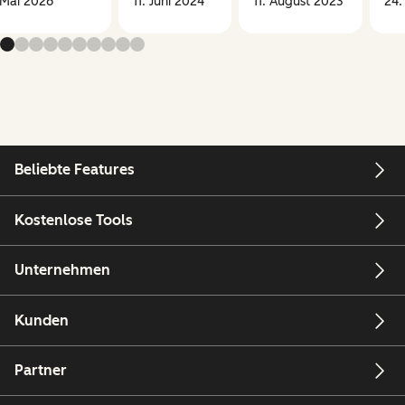
 Mai 2026
11. Juni 2024
11. August 2023
24.
Beliebte Features
Kostenlose Tools
Unternehmen
Kunden
Partner