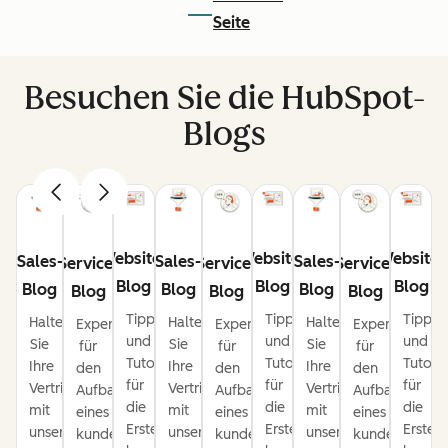
Seite
Besuchen Sie die HubSpot-
Blogs
Website-
Website-
Website-
Sales-
Sales-
Sales-
Service-
Service-
Service-
Blog
Blog
Blog
Blog
Blog
Blog
Blog
Blog
Blog
Tipps
Tipps
Tipps
Halten
Halten
Halten
Expertentipps
Expertentipps
Expertentipps
und
und
und
Sie
Sie
Sie
für
für
für
Tutorials
Tutorials
Tutoria
Ihre
Ihre
Ihre
den
den
den
für
für
für
Vertriebspipeline
Vertriebspipeline
Vertriebspipeline
Aufbau
Aufbau
Aufbau
die
die
die
mit
mit
mit
eines
eines
eines
Erstellung
Erstellung
Erstel
unseren
unseren
unseren
kundenorientierten
kundenorientierten
kundenorienti