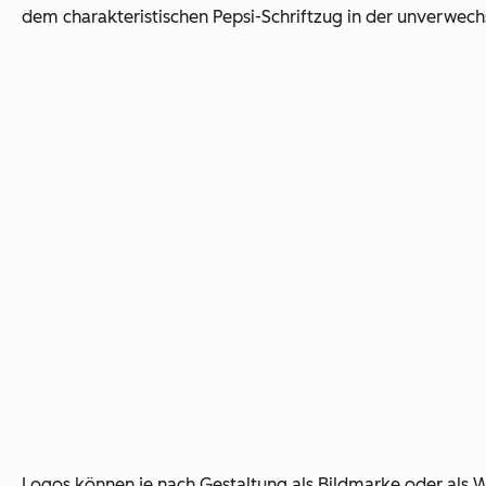
dem charakteristischen Pepsi-Schriftzug in der unverwechs
Logos können je nach Gestaltung als Bildmarke oder als W