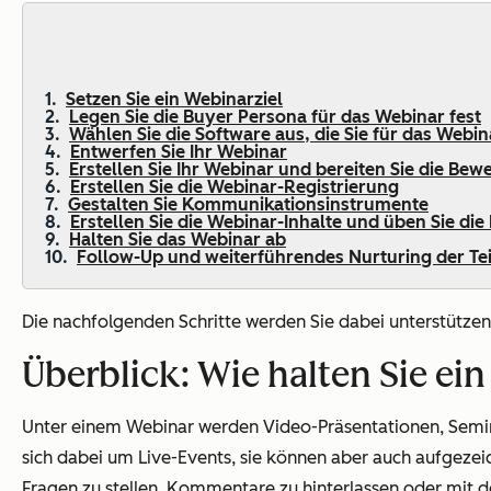
Setzen Sie ein Webinarziel
Legen Sie die Buyer Persona für das Webinar fest
Wählen Sie die Software aus, die Sie für das Web
Entwerfen Sie Ihr Webinar
Erstellen Sie Ihr Webinar und bereiten Sie die Be
Erstellen Sie die Webinar-Registrierung
Gestalten Sie Kommunikationsinstrumente
Erstellen Sie die Webinar-Inhalte und üben Sie die
Halten Sie das Webinar ab
Follow-Up und weiterführendes Nurturing der T
Die nachfolgenden Schritte werden Sie dabei unterstützen
Überblick: Wie halten Sie ei
Unter einem Webinar werden Video-Präsentationen, Semin
sich dabei um Live-Events, sie können aber auch aufgezeic
Fragen zu stellen, Kommentare zu hinterlassen oder mit 