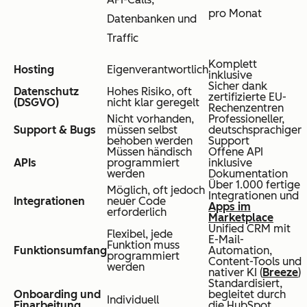
pro Monat
Datenbanken und
Traffic
Komplett
Hosting
Eigenverantwortlich
inklusive
Sicher dank
Datenschutz
Hohes Risiko, oft
zertifizierte EU-
(DSGVO)
nicht klar geregelt
Rechenzentren
Nicht vorhanden,
Professioneller,
Support & Bugs
müssen selbst
deutschsprachiger
behoben werden
Support
Müssen händisch
Offene API
APIs
programmiert
inklusive
werden
Dokumentation
Über 1.000 fertige
Möglich, oft jedoch
Integrationen und
Integrationen
neuer Code
Apps im
erforderlich
Marketplace
Unified CRM mit
Flexibel, jede
E-Mail-
Funktion muss
Funktionsumfang
Automation,
programmiert
Content-Tools und
werden
nativer KI (
Breeze
)
Standardisiert,
Onboarding und
begleitet durch
Individuell
Einarbeitung
die HubSpot