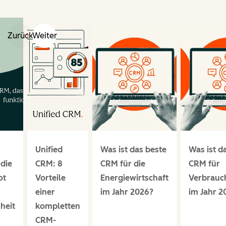
Zurück
Weiter
Unified
Was ist das beste
Was ist d
die
CRM: 8
CRM für die
CRM für
ot
Vorteile
Energiewirtschaft
Verbrauc
einer
im Jahr 2026?
im Jahr 2
heit
kompletten
n
CRM-