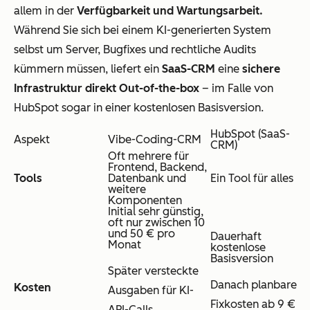
allem in der
Verfügbarkeit und Wartungsarbeit.
Während Sie sich bei einem KI-generierten System
selbst um Server, Bugfixes und rechtliche Audits
kümmern müssen, liefert ein
SaaS-CRM
eine
sichere
Infrastruktur direkt Out-of-the-box
– im Falle von
HubSpot sogar in einer kostenlosen Basisversion.
HubSpot (SaaS-
Aspekt
Vibe-Coding-CRM
CRM)
Oft mehrere für
Frontend, Backend,
Tools
Datenbank und
Ein Tool für alles
weitere
Komponenten
Initial sehr günstig,
oft nur zwischen 10
und 50 € pro
Dauerhaft
Monat
kostenlose
Basisversion
Später versteckte
Danach planbare
Kosten
Ausgaben für KI-
Fixkosten ab 9 €
API-Calls,