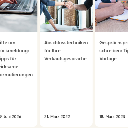
itte um
Abschlusstechniken
Gesprächspr
ückmeldung:
für Ihre
schreiben: T
ipps für
Verkaufsgespräche
Vorlage
irksame
ormulierungen
9. Juni 2026
21. März 2022
18. März 2023