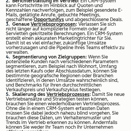
Berichterstattung im Vertrieb:
Ein CRM-System
kann Fortschritte im Hinblick auf Quoten und
Kennzahlen nachverfolgen, zum Beispiel gesendete E-
Mails, getätigte Anrufe, gebuchte Meetings,
geschaffene
Opportunitys
und abgeschlossene Deals.
Genaue
Vertriebsprognosen
:
Verlassen Sie sich
nicht länger auf komplizierte Formeln oder auf
Servietten gekritzelte Berechnungen. Ein CRM-System
erstellt einen akkuraten Marketingtrichter für Sie.
Damit ist es viel einfacher, zukünftige Umsätze
vorherzusagen und die Pipeline Ihres Teams effektiv zu
verwalten.
Segmentierung von Zielgruppen:
Wenn Sie
potenzielle Kunden nach verschiedenen Parametern
segmentieren, zum Beispiel nach Wohnort, Umfang
des letzten Kaufs oder Abschlussdatum, können Sie
bestimmte geografische Regionen oder Branchen
identifizieren, in denen Umsätze wahrscheinlich sind,
und Benchmarks für Ihren durchschnittlichen
Verkaufspreis und Verkaufszyklus festlegen.
Skalierung des
Vertriebsprozesses
:
Damit Sie neue
Vertriebsansätze und Strategien testen können,
brauchen Sie einen wiederholbaren Vertriebsprozess.
Ohne die in einem CRM-System erfassten Daten
müssen Sie dabei jedoch nahezu blind vorgehen. Sie
brauchen diese Daten, um Verhaltensmuster und
Trends im Vertrieb erkennen zu können. Andernfalls
können Sie weder Ihr Team noch Ihr Unternehmen