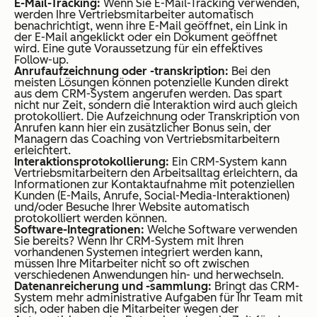
E-Mail-Tracking:
Wenn Sie E-Mail-Tracking verwenden,
werden Ihre Vertriebsmitarbeiter automatisch
benachrichtigt, wenn ihre E-Mail geöffnet, ein Link in
der E-Mail angeklickt oder ein Dokument geöffnet
wird. Eine gute Voraussetzung für ein effektives
Follow-up.
Anrufaufzeichnung oder -transkription:
Bei den
meisten Lösungen können potenzielle Kunden direkt
aus dem CRM-System angerufen werden. Das spart
nicht nur Zeit, sondern die Interaktion wird auch gleich
protokolliert. Die Aufzeichnung oder Transkription von
Anrufen kann hier ein zusätzlicher Bonus sein, der
Managern das Coaching von Vertriebsmitarbeitern
erleichtert.
Interaktionsprotokollierung:
Ein CRM-System kann
Vertriebsmitarbeitern den Arbeitsalltag erleichtern, da
Informationen zur Kontaktaufnahme mit potenziellen
Kunden (E-Mails, Anrufe, Social-Media-Interaktionen)
und/oder Besuche Ihrer Website automatisch
protokolliert werden können.
Software-Integrationen:
Welche Software verwenden
Sie bereits? Wenn Ihr CRM-System mit Ihren
vorhandenen Systemen integriert werden kann,
müssen Ihre Mitarbeiter nicht so oft zwischen
verschiedenen Anwendungen hin- und herwechseln.
Datenanreicherung und -sammlung:
Bringt das CRM-
System mehr administrative Aufgaben für Ihr Team mit
sich, oder haben die Mitarbeiter wegen der