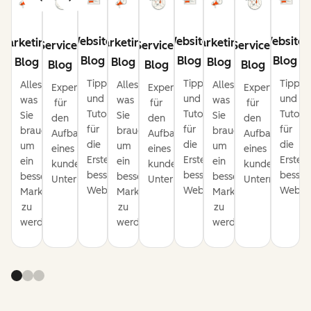
Website-
Website-
Website-
Marketing-
Marketing-
Marketing-
Service-
Service-
Service-
Blog
Blog
Blog
Blog
Blog
Blog
Blog
Blog
Blog
Tipps
Tipps
Tipps
Alles,
Alles,
Alles,
Expertentipps
Expertentipps
Expertentipps
und
und
und
was
was
was
für
für
für
Tutorials
Tutorials
Tutoria
Sie
Sie
Sie
den
den
den
für
für
für
brauchen,
brauchen,
brauchen,
Aufbau
Aufbau
Aufbau
die
die
die
um
um
um
eines
eines
eines
Erstellung
Erstellung
Erstell
ein
ein
ein
kundenorientierten
kundenorientierten
kundenorientie
besserer
besserer
besser
besserer
besserer
besserer
Unternehmens.
Unternehmens.
Unternehmens
Websites.
Websites.
Websit
Marketer
Marketer
Marketer
zu
zu
zu
werden.
werden.
werden.