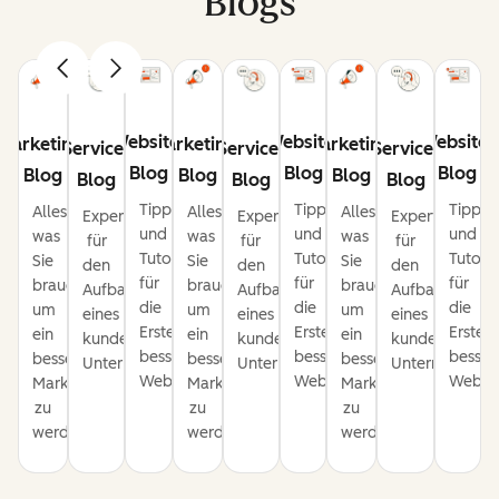
Blogs
Website-
Website-
Website-
Marketing-
Marketing-
Marketing-
Service-
Service-
Service-
Blog
Blog
Blog
Blog
Blog
Blog
Blog
Blog
Blog
Tipps
Tipps
Tipps
Alles,
Alles,
Alles,
Expertentipps
Expertentipps
Expertentipps
und
und
und
was
was
was
für
für
für
Tutorials
Tutorials
Tutoria
Sie
Sie
Sie
den
den
den
für
für
für
brauchen,
brauchen,
brauchen,
Aufbau
Aufbau
Aufbau
die
die
die
um
um
um
eines
eines
eines
Erstellung
Erstellung
Erstell
ein
ein
ein
kundenorientierten
kundenorientierten
kundenorientie
besserer
besserer
besser
besserer
besserer
besserer
Unternehmens.
Unternehmens.
Unternehmens
Websites.
Websites.
Websit
Marketer
Marketer
Marketer
zu
zu
zu
werden.
werden.
werden.