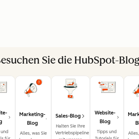
esuchen Sie die HubSpot-Blo
te-
Website-
Marketing-
Mark
Sales-Blog
g
Blog
Blog
B
Halten Sie Ihre
 und
Tipps und
Vertriebspipeline
Alles, was Sie
Alles
ls für
Tutorials für