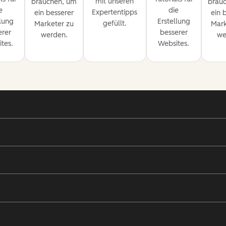
mit unseren
brauchen, um
brau
e
die
Expertentipps
ein besserer
ein 
llung
Erstellung
gefüllt.
Marketer zu
Mark
erer
besserer
werden.
we
tes.
Websites.