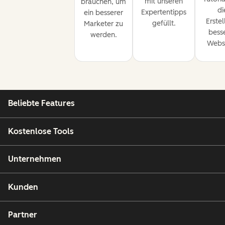
mit unseren
brauchen, um
di
Expertentipps
ein besserer
Erste
gefüllt.
Marketer zu
bess
werden.
Websi
Beliebte Features
Kostenlose Tools
Unternehmen
Kunden
Partner