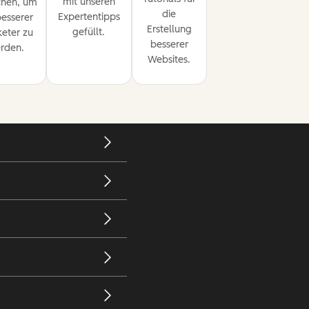
mit unseren
chen, um
die
Expertentipps
besserer
Erstellung
gefüllt.
eter zu
besserer
rden.
Websites.