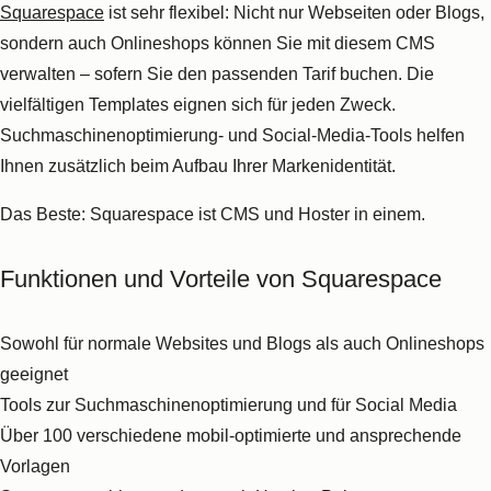
Funktionen und Vorteile von Joomla!
Mehrsprachige Websites
in 64 Sprachen einfach verwalten
Als Open-Source-Produkt komplett
kostenlos
Experten-Community
, die bei Fragen zur Verfügung steht
Ähnlich wie bei WordPress
viele Plugins
als Erweiterung
installierbar
Schwächen und Nachteile von Joomla!
Nicht ganz so intuitiv
wie andere CMS-Anbieter
Hilfreiche Tipps für Joomla!