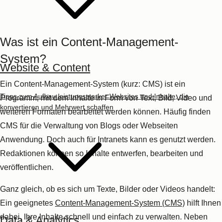
Was ist ein Content-Management-
System?
Website & Content
Ein
Content-Management-System
(kurz:
CMS
) ist ein
Tipps zum Aufbau leistungsstarker Websites und Inhalte, die
Programm, mit dem Inhalte in Form von Text, Bild, Video und
konvertieren und Mehrwert schaffen
weiteren Formaten bearbeitet werden können. Häufig finden
CMS für die Verwaltung von Blogs oder Webseiten
Anwendung. Doch auch für Intranets kann es genutzt werden.
Redaktionen können so Inhalte entwerfen, bearbeiten und
veröffentlichen.
Ganz gleich, ob es sich um Texte, Bilder oder Videos handelt:
Ein geeignetes
Content-Management-System (CMS)
hilft Ihnen
dabei, Ihre Inhalte schnell und einfach zu verwalten. Neben
Data & Analytics