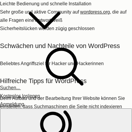
Benutzerfreundlichkeit
auch für E-Commerce-Beginner und -
Beginnerinnen.
Besonders erfreulich: Shopify ist seit einigen Jahren auch
auf
Deutsch verfügbar
.
Funktionen und Vorteile von Shopify
Perfektes CMS für
Onlineshops
und zum Verkauf von
Produkten
Große Auswahl an
Designs
und auch
Plugins
für erweiterte
Suchen...
Funktionen
Kostenlos loslegen
Schneller und guter
Support
Anmeldung
Schwächen und Nachteile von Shopify