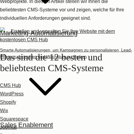
Webprojekte. In diesem Artikel stellen wir Ihnen die
beliebtesten
CMS-Systeme
vor und zeigen, welche für Ihre
individuellen Anforderungen geeignet sind.
Marketing-Automatisierung
Smarte Automatisierungen, um Kampagnen zu personalisieren, Lead-
Das sind die 12 besten und
Pflege zu betreiben und Wachstum zu fördern
beliebtesten CMS-Systeme
CMS Hub
WordPress
Shopify
Wix
Squarespace
Sales Enablement
Joomla!