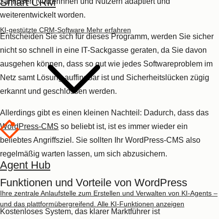
Smart CRM
sodass auch Sicherheitslücken nicht geschlossen werden.
KI-gestützte CRM-Software
Mehr erfahren
WordPress: Preis
WordPress ist
kostenlos
nutzbar.
3. Shopify
Quelle: Screenshot
Shopify
Agent Hub
Wie der Name schon vermuten lässt, richtet sich
Shopify
vor
allem an
Onlineshop-Betreiberinnen und -Betreiber
. Für das
Ihre zentrale Anlaufstelle zum Erstellen und Verwalten von KI-Agents –
Webdesign bietet Ihnen das Programm eine große Auswahl an
und das plattformübergreifend.
Alle KI-Funktionen anzeigen
mobil-optimierten Designs
und eignet sich aufgrund seiner