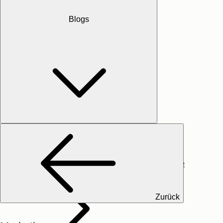
Español
Português
Blogs
Français
Hoher Kontrast
Anmeldung
Startseite
Zurück