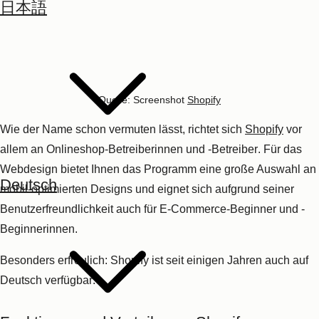
日本語
erste Monat kostet nur einen Euro. Eine kostenlose Testversion
können Sie zudem 14 Tage lang ausprobieren.
4. Wix
Quelle: Screenshot
Wix
Wix
punktet durch branchenspezifisch-sortierte
Designvorlagen
Deutsch
und eine
intuitive Bedienung
per Drag-and-Drop. Für
Anfängerinnen und Anfänger lohnt sich die kostenlose
Basisversion, die bereits viele Funktionen enthält.
Nach dem
Baukastenprinzip
können mit steigenden
Anforderungen mehr Features kostenpflichtig hinzugebucht
werden, sodass auch größere Webprojekte, wie beispielsweise