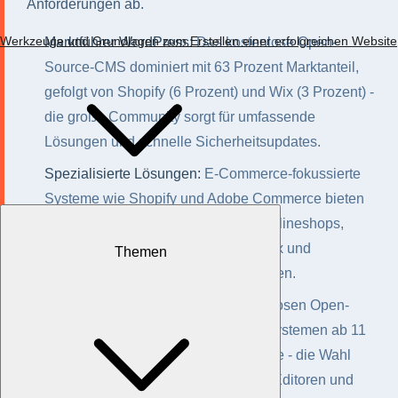
Anforderungen ab.
Werkzeuge und Grundlagen zum Erstellen einer erfolgreichen Website
Marktführer WordPress:
Das kostenlose Open-
Source-CMS dominiert mit 63 Prozent Marktanteil,
gefolgt von Shopify (6 Prozent) und Wix (3 Prozent) -
die große Community sorgt für umfassende
Lösungen und schnelle Sicherheitsupdates.
Spezialisierte Lösungen:
E-Commerce-fokussierte
Systeme wie Shopify und Adobe Commerce bieten
maßgeschneiderte Funktionen für Onlineshops,
während Baukasten-Systeme wie Wix und
Themen
Squarespace sich für Einsteiger eignen.
Kosten und Komplexität:
Von kostenlosen Open-
Source-Lösungen bis hin zu SaaS-Systemen ab 11
Euro monatlich reicht die Preisspanne - die Wahl
zwischen einfachen Drag-and-Drop-Editoren und