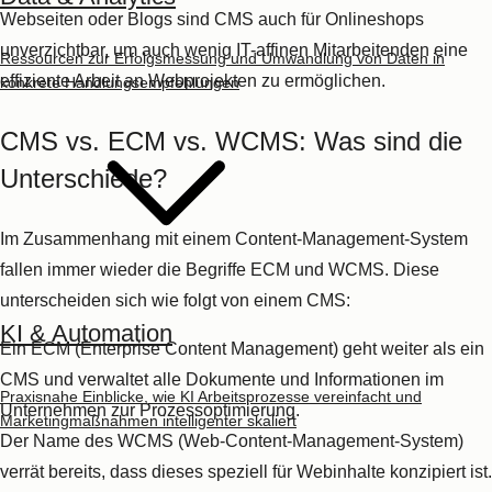
Webseiten
oder
Blogs
sind CMS auch für
Onlineshops
unverzichtbar, um auch wenig IT-affinen Mitarbeitenden eine
Ressourcen zur Erfolgsmessung und Umwandlung von Daten in
effiziente Arbeit an Webprojekten zu ermöglichen.
konkrete Handlungsempfehlungen
CMS vs. ECM vs. WCMS: Was sind die
Unterschiede?
Im Zusammenhang mit einem
Content-Management-System
fallen immer wieder die Begriffe ECM und WCMS. Diese
unterscheiden sich wie folgt von einem CMS:
KI & Automation
Ein
ECM (Enterprise Content Management)
geht weiter als ein
CMS und verwaltet alle Dokumente und Informationen im
Praxisnahe Einblicke, wie KI Arbeitsprozesse vereinfacht und
Unternehmen zur Prozessoptimierung.
Marketingmaßnahmen intelligenter skaliert
Der Name des
WCMS (Web-Content-Management-System)
verrät bereits, dass dieses speziell für Webinhalte konzipiert ist.