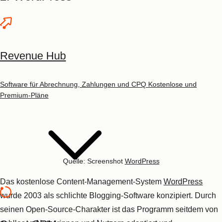
alle Fragen eine Antwort weiß
Sicherheitslücken
werden zügig geschlossen
Schwächen und Nachteile von WordPress
Revenue Hub
Beliebtes Angriffsziel
für Hacker und Hackerinnen
Software für Abrechnung, Zahlungen und CPQ
Kostenlose und
Premium-Pläne
Hilfreiche Tipps für WordPress
Beim
Aufbau und der Bearbeitung Ihrer Website
können Sie
einstellen, dass Suchmaschinen die Seite nicht indexieren
sollen. Wenn die Website jedoch fertig ist, ist es umso wichtiger
daran zu denken, dass die Seite indexiert werden soll, damit
sie für Besucherinnen und Besucher auffindbar ist.
Nutzen Sie nur wirklich benötigte
Plugins
. Denn insbesondere
kostenfreie Plugins werden teilweise oft nicht weiterentwickelt,