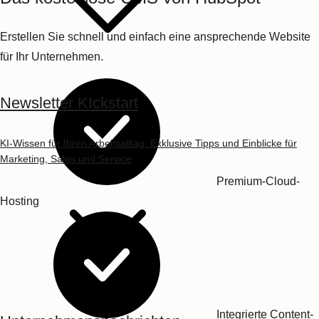
Tools
Newsletter KIckstart
Einfache
KI-Wissen für Ihren Arbeitsalltag: Exklusive Tipps und Einblicke für
Websitegestaltung
Marketing, Sales und Service
Leistungsstarke
Sicherheitsfeatures
Jetzt testen