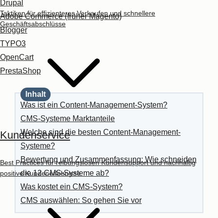
Drupal
Taktiken für effizienteres Verkaufen und schnellere
Adobe Commerce (früher Magento)
Geschäftsabschlüsse
Blogger
TYPO3
OpenCart
PrestaShop
Inhalt
Was ist ein Content-Management-System?
CMS-Systeme Marktanteile
Welche sind die besten Content-Management-
Kundenservice
Systeme?
Bewertung und Zusammenfassung: Wie schneiden
Best Practices für reibungslosen Kundensupport und nachhaltig
die 12 CMS-Systeme ab?
positive Kundenerlebnisse
Was kostet ein CMS-System?
CMS auswählen: So gehen Sie vor