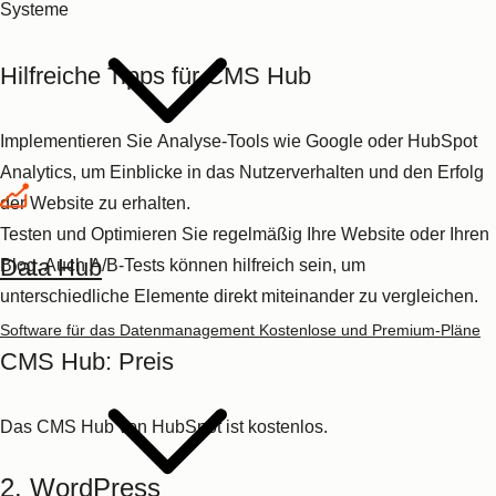
Entscheiden Sie sich für dieses Programm, werden Sie sicher
nicht so schnell in eine IT-Sackgasse geraten, da Sie davon
ausgehen können, dass so gut wie
jedes Softwareproblem im
Netz samt Lösung auffindbar ist
und Sicherheitslücken zügig
erkannt und geschlossen werden.
Allerdings gibt es einen kleinen Nachteil: Dadurch, dass das
WordPress-CMS
so beliebt ist, ist es immer wieder ein
beliebtes Angriffsziel.
Sie sollten Ihr WordPress-CMS also
Data Hub
regelmäßig warten lassen, um sich abzusichern.
Software für das Datenmanagement
Kostenlose und Premium-Pläne
Funktionen und Vorteile von WordPress
Kostenloses System
, das klarer Marktführer ist
Leichte Bedienung
und
schnelle Installation
Sehr große und aktive
Community
auf
wordpress.org
, die auf