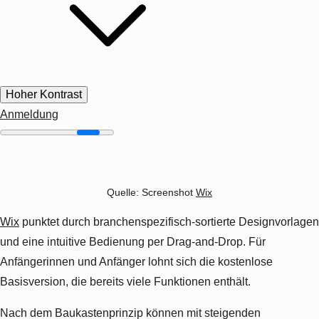
5. Squarespace
Quelle: Screenshot
Squarespace
Hoher Kontrast
Anmeldung
Squarespace
ist sehr
flexibel
: Nicht nur Webseiten oder Blogs,
sondern auch Onlineshops können Sie mit diesem CMS
verwalten – sofern Sie den passenden Tarif buchen. Die
vielfältigen Templates
eignen sich für jeden Zweck.
Suchmaschinenoptimierung- und Social-Media-Tools helfen
Ihnen zusätzlich beim Aufbau Ihrer Markenidentität.
Das Beste: Squarespace ist
CMS und Hoster in einem
.
Funktionen und Vorteile von Squarespace