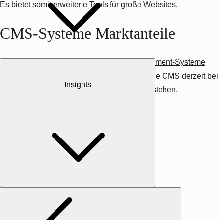
Es bietet somit erweiterte Tools für große Websites.
CMS-Systeme Marktanteile
Dieses Ranking der
Top 10 Content-Management-Systeme
(CMS)
weltweit nach Marktanteil zeigt, welche CMS derzeit bei
Insights
den Nutzerinnen und Nutzern hoch im Kurs stehen.
Quelle: Screenshot
W3techs.com
Wenig überraschend:
WordPress
führt das globale Ranking der
Content-Management-Systeme an. Mit beinahe 63 Prozent
Marktanteil lässt es die anderen Softwareanbieter mit weitem
Abstand hinter sich zurück.
Shopify
liegt mit etwas mehr als
sechs Prozent auf Platz zwei und
Wix
rutscht aufs Bronze-