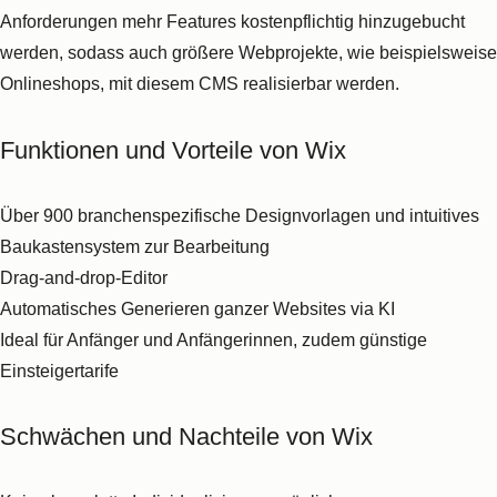
Sowohl für normale
Websites
und
Blogs
als auch
Onlineshops
geeignet
Tools zur
Suchmaschinenoptimierung
und für
Social Media
Über 100 verschiedene mobil-optimierte und ansprechende
Vorlagen
Squarespace bietet zudem auch
Hosting-Pakete
an
Schwächen und Nachteile von Squarespace
Keine komplexen Websites
möglich
Kein telefonischer Support
Hilfreiche Tipps für Squarespace
Mit der
Squarespace AI
können Sie mit einem einzigen Prompt