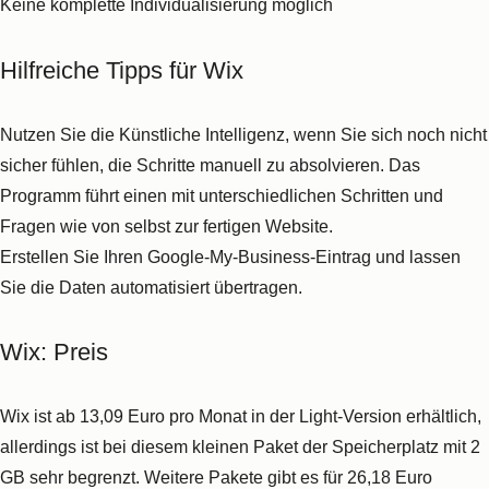
Inhalte generieren, die auf Ihr Unternehmen zugeschnitten
sind. Nutzen Sie das beispielsweise für die Erstellung eines
Newsletters.
Squarespace: Preis
Nutzungsrechte für die Software erhalten Sie ab
11 Euro pro
Monat
bei jährlicher Zahlung. Möchten Sie unbegrenzte
Benutzerrechte, beginnen die Tarife ab 17 Euro pro Monat
ebenfalls bei jährlicher Zahlung. Die
Testphase
beläuft sich auf
zwei Wochen.
6. Joomla!
Quelle: Screenshot
Joomla!