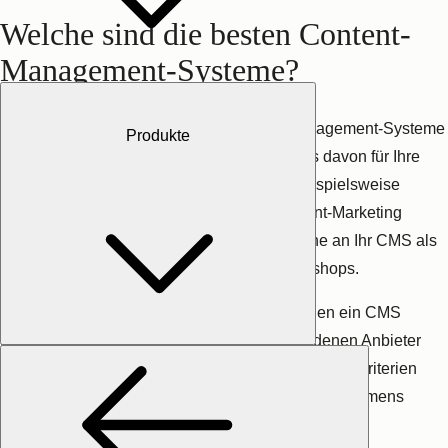
Als Orientierungshilfe zeigen wir Ihnen im folgenden
CMS-
Vergleich
, wodurch uns die beliebtesten Content-Management-
Systeme jeweils überzeugen.
1. CMS Hub
Produkte
Ganz gleich, ob Sie einen Onlineshop planen oder eine
ansprechende Angebotsseite für Ihre B2B-Website erstellen
möchten: All das ist mit dem kostenlosen
CMS Hub
von
HubSpot möglich, und zwar ganz ohne Know-how im
Programmieren.
Durch
anpassbare Designvorlagen
und einen
intuitiven Drag-
and-Drop-Editor
sparen Sie sich jede Menge Zeit beim
Erstellen von Website-Inhalten. Dank
SEO-Empfehlungen