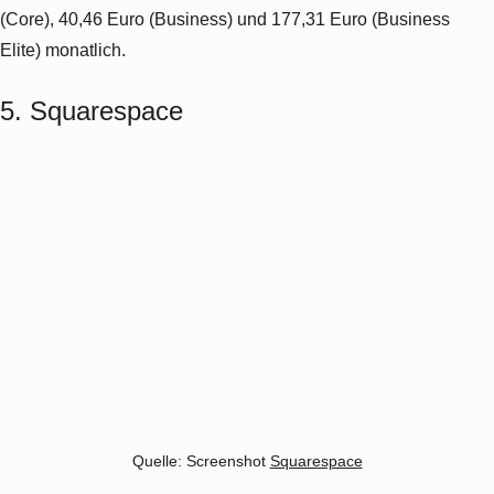
Joomla!
eignet sich besonders für international agierende,
größere Unternehmen, denn in diesem CMS haben Sie die
Möglichkeit,
mehrsprachige Webseiten
ganz einfach zu
verwalten.
Ein weiterer Vorteil: Mit
Joomla!
gelingt ein detailliertes, aber
dennoch
intuitives Nutzermanagement
, das es Ihnen
ermöglicht, unterschiedliche Rechte zu vergeben: So können
Sie Ihre Mitarbeitenden individuell für Ihre Webprojekte
autorisieren.
Abzüge gibt es jedoch in der B-Note: Joomla! verfügt über
keine Kommentarfunktion
, was Ihrer Community eine wichtige
Möglichkeit zur Interaktion mit Ihren Beiträgen nimmt.
Glücklicherweise gibt es jedoch
Joomla! Extensions
, die diese
wichtige Funktion abdecken.