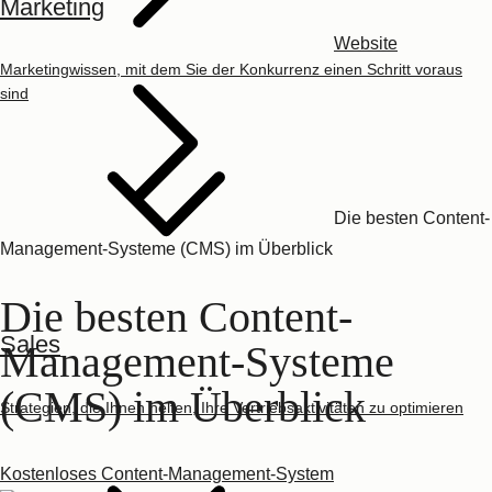
Marketing
Website
Marketingwissen, mit dem Sie der Konkurrenz einen Schritt voraus
sind
Die besten Content-
Management-Systeme (CMS) im Überblick
Die besten Content-
Sales
Management-Systeme
(CMS) im Überblick
Strategien, die Ihnen helfen, Ihre Vertriebsaktivitäten zu optimieren
Kostenloses Content-Management-System