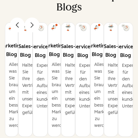
Blogs
Marketing-
Marketing-
Marketing-
Sales-
Sales-
Sales-
Service-
Service-
Service-
Blog
Blog
Blog
Blog
Blog
Blog
Blog
Blog
Blog
Alles,
Alles,
Alles,
Halten
Halten
Halten
Expertentipps
Expertentipps
Experte
was
was
was
Sie
Sie
Sie
für
für
für
Sie
Sie
Sie
Ihre
Ihre
Ihre
den
den
den
brauchen,
brauchen,
brauchen,
Vertriebspipeline
Vertriebspipeline
Vertriebspipeli
Aufbau
Aufbau
Aufbau
um
um
um
mit
mit
mit
eines
eines
eines
ein
ein
ein
unseren
unseren
unseren
kundenorientierten
kundenorientierten
kundeno
besserer
besserer
besserer
Expertentipps
Expertentipps
Expertentipps
Unternehmens.
Unternehmens.
Untern
Marketer
Marketer
Marketer
gefüllt.
gefüllt.
gefüllt.
zu
zu
zu
werden.
werden.
werden.