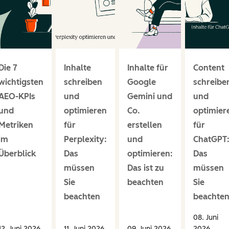
Die 7
Inhalte
Inhalte für
Content
wichtigsten
schreiben
Google
schreibe
AEO-KPIs
und
Gemini und
und
und
optimieren
Co.
optimier
Metriken
für
erstellen
für
im
Perplexity:
und
ChatGPT
Überblick
Das
optimieren:
Das
müssen
Das ist zu
müssen
Sie
beachten
Sie
beachten
beachte
08. Juni
12. Juni 2026
11. Juni 2026
09. Juni 2026
2026