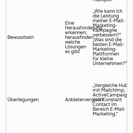
„Wie kann ich
die Leistung
meiner E-Mail-
Eine
Marketing-
Herausforderung
Kampagne
erkennen;
verbessern?“
Bewusstsein
herausfinden,
„Was sind die
welche
besten E-Mail-
Lösungen
Marketing-
es gibt
Plattformen
für kleine
Unternehmen?“
„Vergleiche HubS
mit Mailchimp,
ActiveCampaign
Überlegungen
Anbietervergleich
und Constant
Contact im
Bereich E-Mail-
Marketing.“