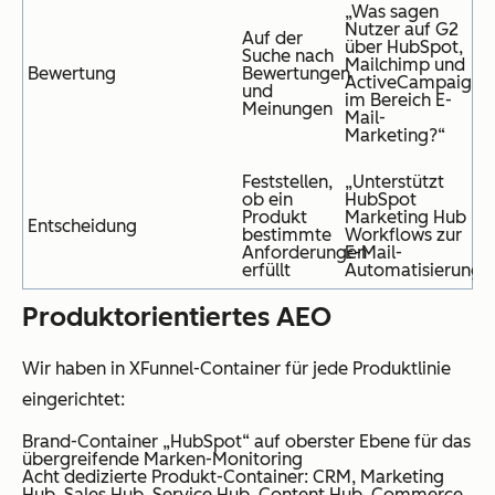
„Was sagen
Nutzer auf G2
Auf der
über HubSpot,
Suche nach
Mailchimp und
Bewertung
Bewertungen
ActiveCampaign
und
im Bereich E-
Meinungen
Mail-
Marketing?“
Feststellen,
„Unterstützt
ob ein
HubSpot
Produkt
Marketing Hub
Entscheidung
bestimmte
Workflows zur
Anforderungen
E-Mail-
erfüllt
Automatisierung?
Produktorientiertes AEO
Wir haben in XFunnel-Container für jede Produktlinie
eingerichtet:
Brand-Container „HubSpot“ auf oberster Ebene für das
übergreifende Marken-Monitoring
Acht dedizierte Produkt-Container: CRM, Marketing
Hub, Sales Hub, Service Hub, Content Hub, Commerce