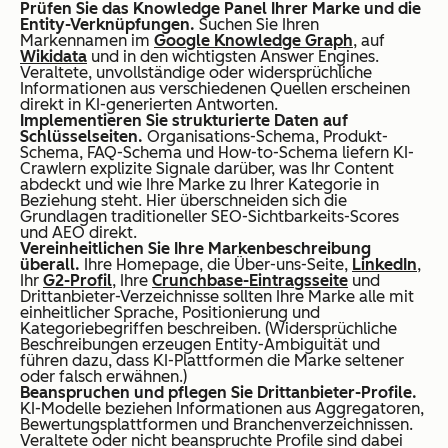
Prüfen Sie das Knowledge Panel Ihrer Marke und die
Entity-Verknüpfungen.
Suchen Sie Ihren
Markennamen im
Google Knowledge Graph
, auf
Wikidata
und in den wichtigsten Answer Engines.
Veraltete, unvollständige oder widersprüchliche
Informationen aus verschiedenen Quellen erscheinen
direkt in KI-generierten Antworten.
Implementieren Sie strukturierte Daten auf
Schlüsselseiten.
Organisations-Schema, Produkt-
Schema, FAQ-Schema und How-to-Schema liefern KI-
Crawlern explizite Signale darüber, was Ihr Content
abdeckt und wie Ihre Marke zu Ihrer Kategorie in
Beziehung steht. Hier überschneiden sich die
Grundlagen traditioneller SEO-Sichtbarkeits-Scores
und AEO direkt.
Vereinheitlichen Sie Ihre Markenbeschreibung
überall.
Ihre Homepage, die Über-uns-Seite,
LinkedIn
,
Ihr
G2-Profil
, Ihre
Crunchbase-Eintragsseite
und
Drittanbieter-Verzeichnisse sollten Ihre Marke alle mit
einheitlicher Sprache, Positionierung und
Kategoriebegriffen beschreiben. (Widersprüchliche
Beschreibungen erzeugen Entity-Ambiguität und
führen dazu, dass KI-Plattformen die Marke seltener
oder falsch erwähnen.)
Beanspruchen und pflegen Sie Drittanbieter-Profile.
KI-Modelle beziehen Informationen aus Aggregatoren,
Bewertungsplattformen und Branchenverzeichnissen.
Veraltete oder nicht beanspruchte Profile sind dabei