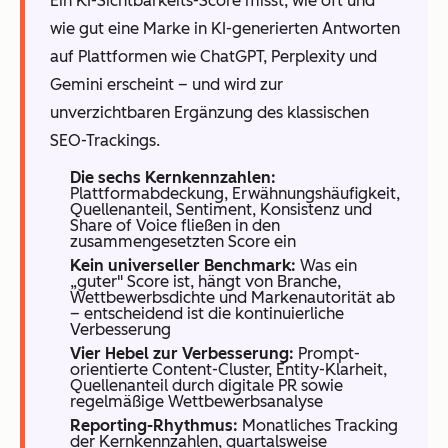
Ein KI-Sichtbarkeits-Score misst, wie oft und
wie gut eine Marke in KI-generierten Antworten
auf Plattformen wie ChatGPT, Perplexity und
Gemini erscheint – und wird zur
unverzichtbaren Ergänzung des klassischen
SEO-Trackings.
Die sechs Kernkennzahlen:
Plattformabdeckung, Erwähnungshäufigkeit,
Quellenanteil, Sentiment, Konsistenz und
Share of Voice fließen in den
zusammengesetzten Score ein
Kein universeller Benchmark:
Was ein
„guter" Score ist, hängt von Branche,
Wettbewerbsdichte und Markenautorität ab
– entscheidend ist die kontinuierliche
Verbesserung
Vier Hebel zur Verbesserung:
Prompt-
orientierte Content-Cluster, Entity-Klarheit,
Quellenanteil durch digitale PR sowie
regelmäßige Wettbewerbsanalyse
Reporting-Rhythmus:
Monatliches Tracking
der Kernkennzahlen, quartalsweise