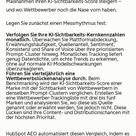
Maßnahmen Ihren KI-Sichtbarkeits-Score steigern –
und wo Wettbewerber noch die Nase vorn haben.
Legen Sie zunächst einen Messrhythmus fest:
Verfolgen Sie Ihre KI-Sichtbarkeits-Kernkennzahlen
monatlich.
Überwachen Sie Plattformabdeckung,
Erwähnungshäufigkeit, Quellenanteil, Sentiment,
Konsistenz und Share of Voice über Ihre priorisierten
Prompt-Cluster hinweg. Monatliches Tracking liefert
genug Datendichte, um echte Trends zu erkennen,
ohne auf normale KI-Modellschwankungen
überzureagieren.
Führen Sie vierteljährlich eine
Wettbewerbslückenanalyse durch.
Beim
Benchmarking wird der KI-Sichtbarkeits-Score einer
Marke mit der Sichtbarkeit von Wettbewerbern in
denselben Prompt-Clustern verglichen. Erstellen Sie
eine Wettbewerber-Trackingliste mit drei bis fünf
Marken und analysieren Sie, wo diese als Quelle
genannt oder erwähnt werden, Sie jedoch nicht. Diese
Lücken sind Ihre Content- und Distributionschancen mit
der höchsten Priorität.
HubSpot AEO automatisiert diesen Vergleich, indem es