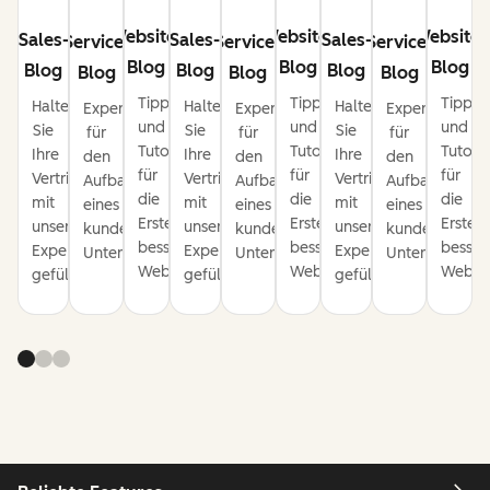
Website-
Website-
Website-
Sales-
Sales-
Sales-
Service-
Service-
Service-
Blog
Blog
Blog
Blog
Blog
Blog
Blog
Blog
Blog
Tipps
Tipps
Tipps
Halten
Halten
Halten
Expertentipps
Expertentipps
Expertentipps
und
und
und
Sie
Sie
Sie
für
für
für
Tutorials
Tutorials
Tutoria
Ihre
Ihre
Ihre
den
den
den
für
für
für
Vertriebspipeline
Vertriebspipeline
Vertriebspipeline
Aufbau
Aufbau
Aufbau
die
die
die
mit
mit
mit
eines
eines
eines
Erstellung
Erstellung
Erstel
unseren
unseren
unseren
kundenorientierten
kundenorientierten
kundenorienti
besserer
besserer
besser
Expertentipps
Expertentipps
Expertentipps
Unternehmens.
Unternehmens.
Unternehmens
Websites.
Websites.
Websit
gefüllt.
gefüllt.
gefüllt.