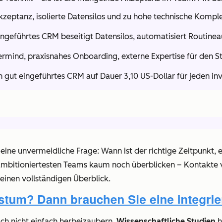
eptanz, isolierte Datensilos und zu hohe technische Komple
eingeführtes CRM beseitigt Datensilos, automatisiert Routi
rmind, praxisnahes Onboarding, externe Expertise für den St
n gut eingeführtes CRM auf Dauer 3,10 US-Dollar für jeden inv
n eine unvermeidliche Frage: Wann ist der richtige Zeitpunk
 ambitioniertesten Teams kaum noch überblicken – Kontakte ve
einen vollständigen Überblick.
ich nicht einfach herbeizaubern.
Wissenschaftliche Studien
h