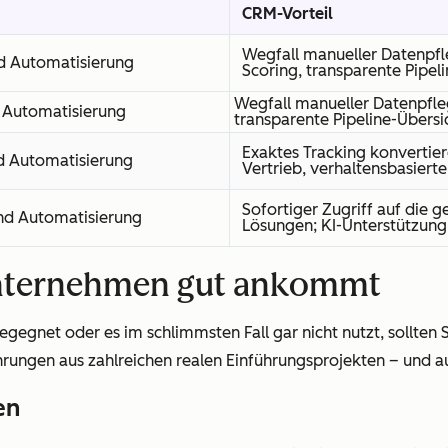
CRM-Vorteil
Wegfall manueller Datenpfle
nd Automatisierung
Scoring, transparente Pipel
Wegfall manueller Datenpfleg
d Automatisierung
transparente Pipeline-Übersi
Exaktes Tracking konverti
nd Automatisierung
Vertrieb, verhaltensbasiert
Sofortiger Zugriff auf die g
nd Automatisierung
Lösungen; KI-Unterstützung
 Unternehmen gut ankommt
egnet oder es im schlimmsten Fall gar nicht nutzt, sollten
rungen aus zahlreichen realen Einführungsprojekten – und a
en