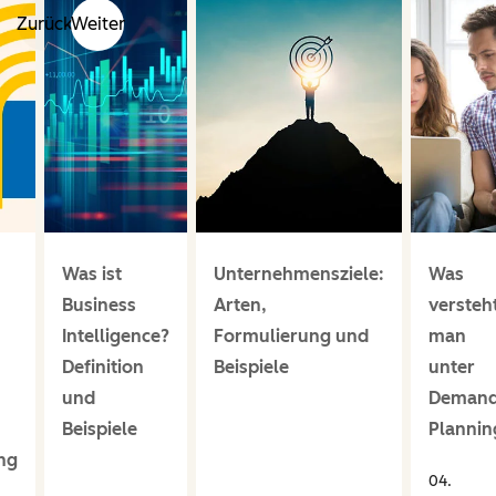
Zurück
Weiter
Was ist
Unternehmensziele:
Was
Business
Arten,
versteh
Intelligence?
Formulierung und
man
Definition
Beispiele
unter
und
Deman
Beispiele
Plannin
ng
04.