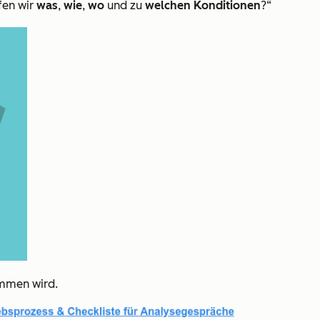
fen wir
was
,
wie
,
wo
und zu
welchen Konditionen
?“
ommen wird.