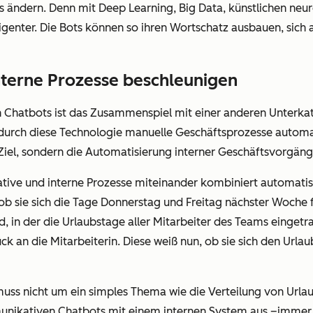
das ändern. Denn mit Deep Learning, Big Data, künstlichen n
lligenter. Die Bots können so ihren Wortschatz ausbauen, sic
nterne Prozesse beschleunigen
on Chatbots ist das Zusammenspiel mit einer anderen Unterka
 durch diese Technologie manuelle Geschäftsprozesse automat
iel, sondern die Automatisierung interner Geschäftsvorgän
ive und interne Prozesse miteinander kombiniert automatisie
ob sie sich die Tage Donnerstag und Freitag nächster Woche
d, in der die Urlaubstage aller Mitarbeiter des Teams eingetr
ück an die Mitarbeiterin. Diese weiß nun, ob sie sich den Ur
s muss nicht um ein simples Thema wie die Verteilung von Urla
munikativen Chatbots mit einem internen System aus –immer 