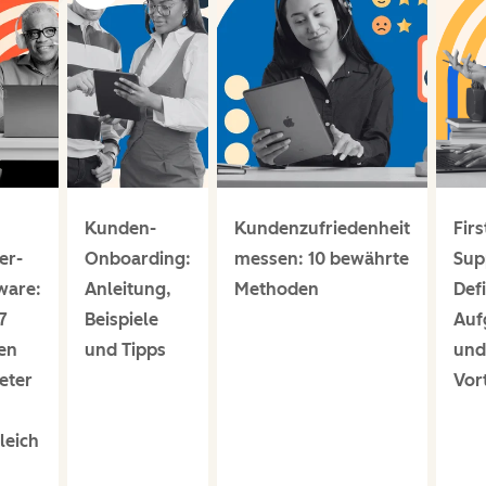
Kunden-
Kundenzufriedenheit
Firs
er-
Onboarding:
messen: 10 bewährte
Sup
ware:
Anleitung,
Methoden
Defi
7
Beispiele
Auf
en
und Tipps
und
eter
Vort
leich