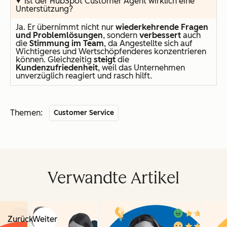
Ist der HubSpot Customer Agent wirklich eine
Unterstützung?
Ja. Er übernimmt nicht nur
wiederkehrende Fragen
und Problemlösungen
, sondern
verbessert
auch
die
Stimmung im Team
, da Angestellte sich auf
Wichtigeres und Wertschöpfenderes konzentrieren
können. Gleichzeitig
steigt
die
Kundenzufriedenheit
, weil das Unternehmen
unverzüglich reagiert und rasch hilft.
Themen:
Customer Service
Verwandte Artikel
Zurück
Weiter