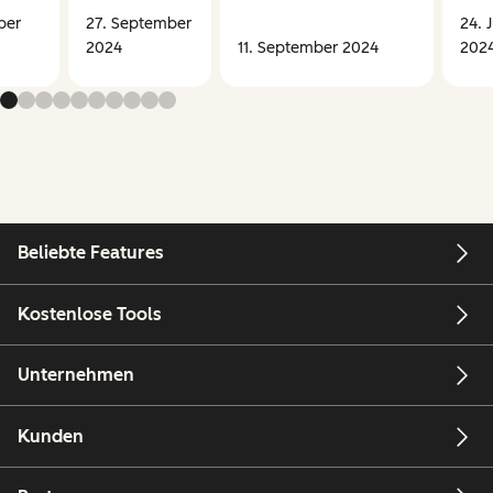
ber
27. September
24. J
2024
11. September 2024
202
Beliebte Features
Kostenlose Tools
Unternehmen
Kunden