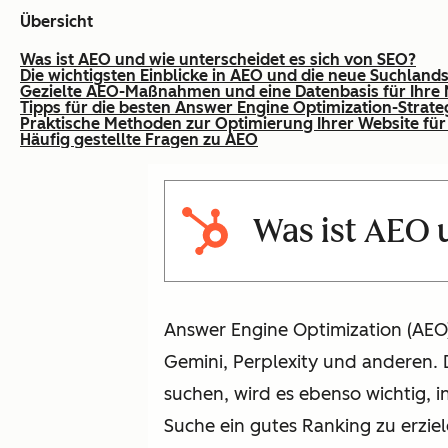
Übersicht
Was ist AEO und wie unterscheidet es sich von SEO?
Die wichtigsten Einblicke in AEO und die neue Suchland
Gezielte AEO-Maßnahmen und eine Datenbasis für Ihre
Tipps für die besten Answer Engine Optimization-Strate
Praktische Methoden zur Optimierung Ihrer Website für
Häufig gestellte Fragen zu AEO
Was ist AEO 
Answer Engine Optimization (AEO)
Gemini, Perplexity und anderen.
suchen, wird es ebenso wichtig, i
Suche ein gutes Ranking zu erziel