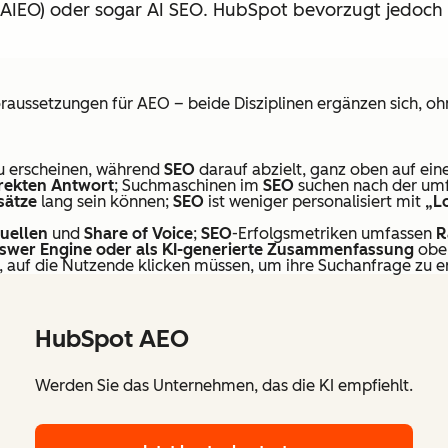
 (AIEO) oder sogar AI SEO. HubSpot bevorzugt jedoc
raussetzungen für AEO – beide Disziplinen ergänzen sich, o
u erscheinen, während
SEO
darauf abzielt, ganz oben auf ein
rekten
Antwort
; Suchmaschinen im
SEO
suchen nach der um
sätze
lang sein können;
SEO
ist weniger personalisiert mit
„L
uellen
und
Share of Voice
;
SEO
-Erfolgsmetriken umfassen
R
nswer Engine oder als KI-generierte Zusammenfassung
oben
, auf die Nutzende klicken müssen, um ihre Suchanfrage zu er
HubSpot AEO
Werden Sie das Unternehmen, das die KI empfiehlt.