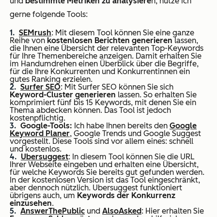
und
bestimmte Metriken zu analysiere
n, nutze ich
gerne folgende Tools:
SEMrush
: Mit diesem Tool können Sie eine ganze
Reihe von
kostenlosen Berichten generieren
lassen,
die Ihnen eine Übersicht der relevanten Top-Keywords
für Ihre Themenbereiche anzeigen. Damit erhalten Sie
im Handumdrehen einen Überblick über die Begriffe,
für die Ihre Konkurrenten und Konkurrentinnen ein
gutes Ranking erzielen.
Surfer SEO
: Mit Surfer SEO können Sie sich
Keyword-Cluster generieren
lassen. So erhalten Sie
komprimiert fünf bis 15 Keywords, mit denen Sie ein
Thema abdecken können. Das Tool ist jedoch
kostenpflichtig.
Google-Tools:
Ich habe Ihnen bereits den
Google
Keyword Plan
er
, Google Trends und Google Suggest
vorgestellt. Diese Tools sind vor allem eines: schnell
und kostenlos.
Ubersuggest
: In diesem Tool können Sie die URL
Ihrer Webseite eingeben und erhalten eine Übersicht,
für welche Keywords Sie bereits gut gefunden werden.
In der kostenlosen Version ist das Tool eingeschränkt,
aber dennoch nützlich. Ubersuggest funktioniert
übrigens auch, um
Keywords der Konkurrenz
einzusehen
.
AnswerThePublic
und
AlsoAsked
: Hier erhalten Sie