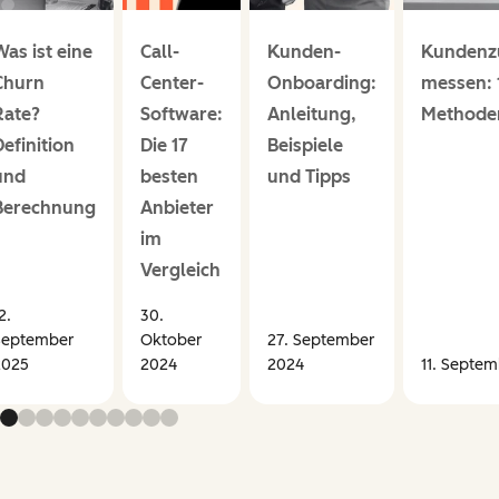
Was ist eine
Call-
Kunden-
Kundenzu
Churn
Center-
Onboarding:
messen: 
Rate?
Software:
Anleitung,
Methode
Definition
Die 17
Beispiele
und
besten
und Tipps
Berechnung
Anbieter
im
Vergleich
2.
30.
September
Oktober
27. September
2025
2024
2024
11. Septe