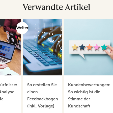
Verwandte Artikel
Zurück
Weiter
rfnisse:
So erstellen Sie
Kundenbewertungen:
 Analyse
einen
So wichtig ist die
le
Feedbackbogen
Stimme der
(inkl. Vorlage)
Kundschaft