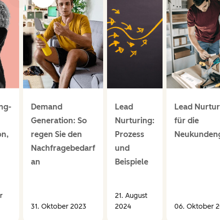
ng-
Demand
Lead
Lead Nurtur
Generation: So
Nurturing:
für die
on,
regen Sie den
Prozess
Neukunden
Nachfragebedarf
und
an
Beispiele
r
21. August
31. Oktober 2023
2024
06. Oktober 