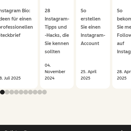
Instagram Bio:
28
So
So
Ideen für einen
Instagram-
erstellen
beko
professionellen
Tipps und
Sie einen
Sie m
Steckbrief
-Hacks, die
Instagram-
Follo
Sie kennen
Account
auf
sollten
Insta
04.
November
25. April
28. Apri
8. Juli 2025
2024
2025
2025