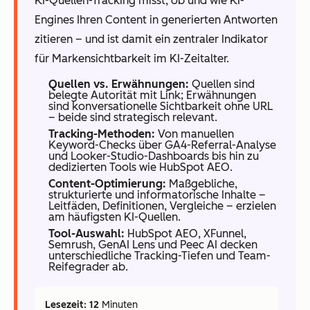
KI-Quellen-Tracking misst, ob und wie KI-
Engines Ihren Content in generierten Antworten
zitieren – und ist damit ein zentraler Indikator
für Markensichtbarkeit im KI-Zeitalter.
Quellen vs. Erwähnungen:
Quellen sind
belegte Autorität mit Link; Erwähnungen
sind konversationelle Sichtbarkeit ohne URL
– beide sind strategisch relevant.
Tracking-Methoden:
Von manuellen
Keyword-Checks über GA4-Referral-Analyse
und Looker-Studio-Dashboards bis hin zu
dedizierten Tools wie HubSpot AEO.
Content-Optimierung:
Maßgebliche,
strukturierte und informatorische Inhalte –
Leitfäden, Definitionen, Vergleiche – erzielen
am häufigsten KI-Quellen.
Tool-Auswahl:
HubSpot AEO, XFunnel,
Semrush, GenAI Lens und Peec AI decken
unterschiedliche Tracking-Tiefen und Team-
Reifegrader ab.
Lesezeit: 12
Minuten