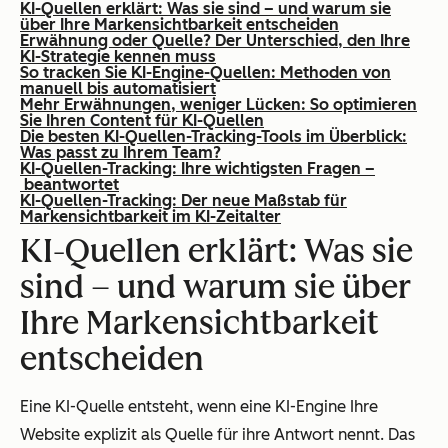
KI-Quellen erklärt: Was sie sind – und warum sie
über Ihre Markensichtbarkeit entscheiden
Erwähnung oder Quelle? Der Unterschied, den Ihre
KI-Strategie kennen muss
So tracken Sie KI-Engine-Quellen: Methoden von
manuell bis automatisiert
Mehr Erwähnungen, weniger Lücken: So optimieren
Sie Ihren Content für KI-Quellen
Die besten KI-Quellen-Tracking-Tools im Überblick:
Was passt zu Ihrem Team?
KI-Quellen-Tracking: Ihre wichtigsten Fragen –
beantwortet
KI-Quellen-Tracking: Der neue Maßstab für
Markensichtbarkeit im KI-Zeitalter
KI-Quellen erklärt: Was sie
sind – und warum sie über
Ihre Markensichtbarkeit
entscheiden
Eine KI-Quelle entsteht, wenn eine KI-Engine Ihre
Website explizit als Quelle für ihre Antwort nennt. Das