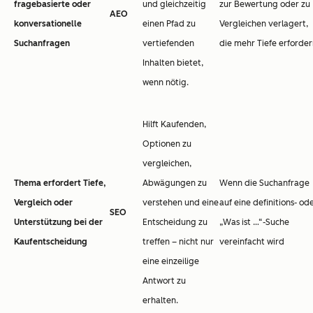
fragebasierte oder
und gleichzeitig
zur Bewertung oder zu
AEO
konversationelle
einen Pfad zu
Vergleichen verlagert,
Suchanfragen
vertiefenden
die mehr Tiefe erforde
Inhalten bietet,
wenn nötig.
Hilft Kaufenden,
Optionen zu
vergleichen,
Thema erfordert Tiefe,
Abwägungen zu
Wenn die Suchanfrage
Vergleich oder
verstehen und eine
auf eine definitions- od
SEO
Unterstützung bei der
Entscheidung zu
„Was ist …“-Suche
Kaufentscheidung
treffen – nicht nur
vereinfacht wird
eine einzeilige
Antwort zu
erhalten.