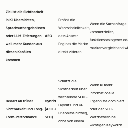
Ziel ist die Sichtbarkeit
in KI-Übersichten,
Erhöht die
Wenn die Suchanfrage
Sprachsuchergebnissen
Wahrscheinlichkeit,
kommerzieller,
oder LLM-Zitierungen,
AEO
dass Answer
funktionsbezogener od
weil mehr Kunden aus
Engines die Marke
markenvergleichend w
diesen Kanälen
direkt zitieren
kommen
Schützt die
Wenn KI mehr
Sichtbarkeit über
informationelle
wechselnde SERP-
Bedarf an früher
Hybrid
Ergebnisse dominiert
Layouts und KI-
Sichtbarkeit und Long-
(AEO +
oder der SEO-
Erlebnisse hinweg,
Form-Performance
SEO)
Wettbewerb bei
ohne von einem
wichtigen Keywords