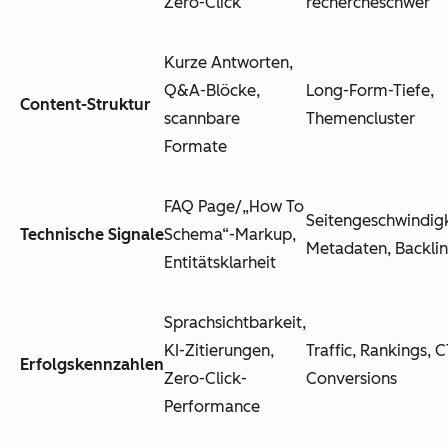
Zero-Click
rechercheschwer
Kurze Antworten,
Q&A-Blöcke,
Long-Form-Tiefe,
Content-Struktur
scannbare
Themencluster
Formate
FAQ Page/
„
How To
Seitengeschwindigk
Technische Signale
Schema
“
-Markup,
Metadaten, Backli
Entitätsklarheit
Sprachsichtbarkeit,
KI-Zitierungen,
Traffic, Rankings, C
Erfolgskennzahlen
Zero-Click-
Conversions
Performance