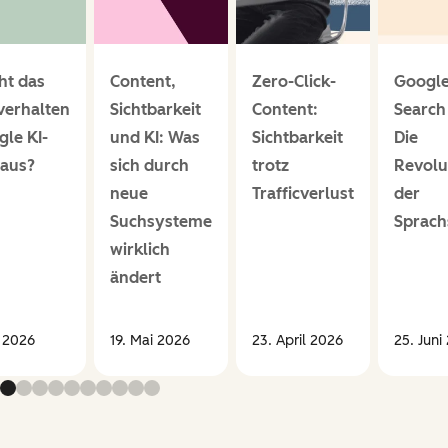
ht das
Content,
Zero-Click-
Googl
verhalten
Sichtbarkeit
Content:
Search 
le KI-
und KI: Was
Sichtbarkeit
Die
aus?
sich durch
trotz
Revolu
neue
Trafficverlust
der
Suchsysteme
Sprach
wirklich
ändert
l 2026
19. Mai 2026
23. April 2026
25. Juni