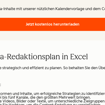
a-Inhalte mit unserer nützlichen Kalendervorlage und dem Co
Jetzt kostenlos herunterladen
ia-Redaktionsplan in Excel
te strategisch und effizient zu planen. So behalten Sie den Ü
:
tformen und Inhalte, um erfolgreiche Strategien zu identifizier
rei bis fünf Kanäle, die den größten Mehrwert bringen.
ie Videos, Bilder oder Texte, um unterschiedliche Zielgruppe
en Sie Hashtags, um die Content-Erstellung zu vereinfachen.