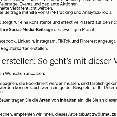
 Feiertage, Events und geplante Aktionen.
halte veröffentlicht werden.
rer Beiträge mithilfe von UTM-Tracking und Analytics-Tools.
d sorgt für eine konsistente und effektive Präsenz auf den ric
 Ihre Social-Media-Beiträge
des jeweiligen Monats.
 Facebook, LinkedIn, Instagram, TikTok und Pinterest angelegt
 Registerkarten erstellen.
rstellen: So geht’s mit dieser 
hren Wünschen anpassen:
mpagnen, die koordiniert werden müssen, sind farblich geken
 werden können (auch wenn einige der Beispiele für Ihr Unter
n.
ellen tragen Sie die
Arten von Inhalten
ein, die Sie an dies
öschen, empfehlen wir Ihnen, dieses Arbeitsblatt
zwölfmal zu