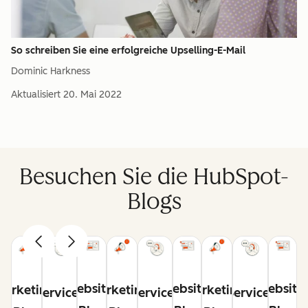
So schreiben Sie eine erfolgreiche Upselling-E-Mail
Dominic Harkness
Aktualisiert
20. Mai 2022
Besuchen Sie die HubSpot-
Blogs
Website-
Website-
Website
Marketing-
Marketing-
Marketing-
Service-
Service-
Service-