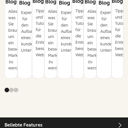
Blog
Blog
Blog
Blog
Blog
Blog
Blog
Blog
Blog
Tipps
Tipps
Tipps
Alles,
Alles,
Alles,
Expertentipps
Expertentipps
Expertentipps
und
und
und
was
was
was
für
für
für
Tutorials
Tutorials
Tutoria
Sie
Sie
Sie
den
den
den
für
für
für
brauchen,
brauchen,
brauchen,
Aufbau
Aufbau
Aufbau
die
die
die
um
um
um
eines
eines
eines
Erstellung
Erstellung
Erstell
ein
ein
ein
kundenorientierten
kundenorientierten
kundenorientie
besserer
besserer
besser
besserer
besserer
besserer
Unternehmens.
Unternehmens.
Unternehmens
Websites.
Websites.
Websit
Marketer
Marketer
Marketer
zu
zu
zu
werden.
werden.
werden.
Beliebte Features