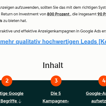
 Anzeigen aufzuwenden, sollten Sie das mit dem richtigen Sys
n Return on Investment von
800 Prozent
, die insgesamt
90 P
ds
zu bieten hat.
 attraktive und effektive Anzeigenkampagnen in Google Ads er
Inhalt
tige Google
Die 5
Google-A
Begriffe
Kampagnen-
aufset