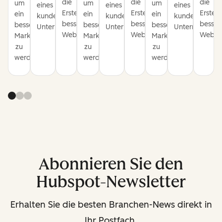
die
die
die
um
um
um
eines
eines
eines
Erstellung
Erstellung
Erstell
ein
ein
ein
kundenorientierten
kundenorientierten
kundenorientie
besserer
besserer
besser
besserer
besserer
besserer
Unternehmens.
Unternehmens.
Unternehmens
Websites.
Websites.
Websit
Marketer
Marketer
Marketer
zu
zu
zu
werden.
werden.
werden.
Abonnieren Sie den
Hubspot-Newsletter
Erhalten Sie die besten Branchen-News direkt in
Ihr Postfach.