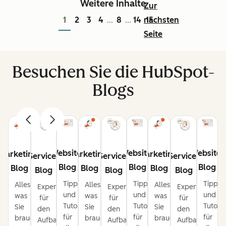
Weitere Inhalte
Zur
1
2
3
4
8
14
nächsten
15
...
...
Seite
Besuchen Sie die HubSpot-
Blogs
Website-
Website-
Website-
Marketing-
Marketing-
Marketing-
Service-
Service-
Service-
Blog
Blog
Blog
Blog
Blog
Blog
Blog
Blog
Blog
Tipps
Tipps
Tipps
Alles,
Alles,
Alles,
Expertentipps
Expertentipps
Expertentipps
und
und
und
was
was
was
für
für
für
Tutorials
Tutorials
Tutoria
Sie
Sie
Sie
den
den
den
für
für
für
brauchen,
brauchen,
brauchen,
Aufbau
Aufbau
Aufbau