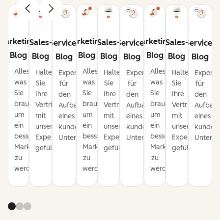
Marketing-
Marketing-
Marketing-
Sales-
Sales-
Sales-
Service-
Service-
Service-
Blog
Blog
Blog
Blog
Blog
Blog
Blog
Blog
Blog
Alles,
Alles,
Alles,
Halten
Halten
Halten
Expertentipps
Expertentipps
Experte
was
was
was
Sie
Sie
Sie
für
für
für
Sie
Sie
Sie
Ihre
Ihre
Ihre
den
den
den
brauchen,
brauchen,
brauchen,
Vertriebspipeline
Vertriebspipeline
Vertriebspipeli
Aufbau
Aufbau
Aufbau
um
um
um
mit
mit
mit
eines
eines
eines
ein
ein
ein
unseren
unseren
unseren
kundenorientierten
kundenorientierten
kundeno
besserer
besserer
besserer
Expertentipps
Expertentipps
Expertentipps
Unternehmens.
Unternehmens.
Untern
Marketer
Marketer
Marketer
gefüllt.
gefüllt.
gefüllt.
zu
zu
zu
werden.
werden.
werden.