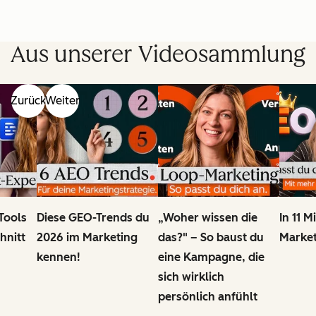
Aus unserer Videosammlung
Zurück
Weiter
 Tools
Diese GEO-Trends du
„Woher wissen die
In 11 
hnitt
2026 im Marketing
das?" – So baust du
Market
kennen!
eine Kampagne, die
sich wirklich
persönlich anfühlt