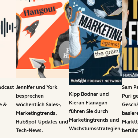
odcast
Jennifer und York
Sam Pa
Kipp Bodnar und
besprechen
Puri g
Kieran Flanagan
e &
wöchentlich Sales-,
Geschä
führen Sie durch
Marketingtrends,
basier
Marketingtrends und
HubSpot-Updates und
Marktt
Wachstumsstrategien.
Tech-News.
berüh