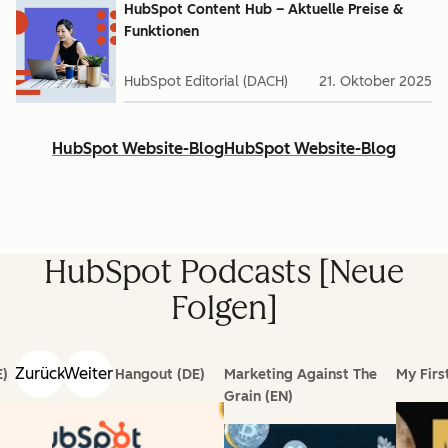
HubSpot Content Hub – Aktuelle Preise &
Funktionen
HubSpot Editorial (DACH)
21. Oktober 2025
HubSpot Website-Blog
HubSpot Website-Blog
HubSpot Podcasts [Neue
Folgen]
Zurück
Weiter
E)
HubSpot Hangout (DE)
Marketing Against The
My First
Grain (EN)