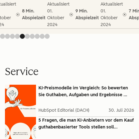
ualisiert
Aktualisiert
Aktualisiert
8 Min.
01.
9 Min.
01.
7 Mi
tober
Abspielzeit
Oktober
Abspielzeit
Oktober
Absp
24
2024
2024
Service
KI-Preismodelle im Vergleich: So bewerten
Sie Guthaben, Aufgaben und Ergebnisse ...
HubSpot Editorial (DACH)
30. Juli 2026
5 Fragen, die man KI-Anbietern vor dem Kauf
guthabenbasierter Tools stellen soll...