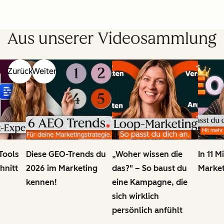
Aus unserer Videosammlung
Zurück
Weiter
 Tools
Diese GEO-Trends du
„Woher wissen die
In 11 
hnitt
2026 im Marketing
das?" – So baust du
Market
kennen!
eine Kampagne, die
sich wirklich
persönlich anfühlt