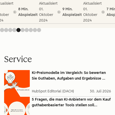
ualisiert
Aktualisiert
Aktualisiert
8 Min.
01.
9 Min.
01.
7 Mi
tober
Abspielzeit
Oktober
Abspielzeit
Oktober
Absp
24
2024
2024
Service
KI-Preismodelle im Vergleich: So bewerten
Sie Guthaben, Aufgaben und Ergebnisse ...
HubSpot Editorial (DACH)
30. Juli 2026
5 Fragen, die man KI-Anbietern vor dem Kauf
guthabenbasierter Tools stellen soll...