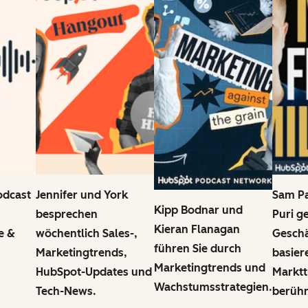
odcast
Jennifer und York
Sam Pa
Kipp Bodnar und
besprechen
Puri g
Kieran Flanagan
e &
wöchentlich Sales-,
Geschä
führen Sie durch
Marketingtrends,
basier
Marketingtrends und
HubSpot-Updates und
Marktt
Wachstumsstrategien.
Tech-News.
berüh