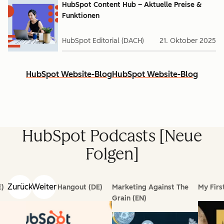
HubSpot Content Hub – Aktuelle Preise &
Funktionen
HubSpot Editorial (DACH)
21. Oktober 2025
HubSpot Website-Blog
HubSpot Website-Blog
HubSpot Podcasts [Neue
Folgen]
Zurück
Weiter
E)
HubSpot Hangout (DE)
Marketing Against The
My First
Grain (EN)