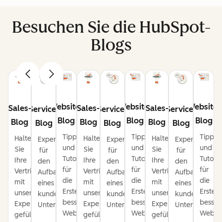
Besuchen Sie die HubSpot-
Blogs
Website-
Website-
Website-
Sales-
Sales-
Sales-
Service-
Service-
Service-
Blog
Blog
Blog
Blog
Blog
Blog
Blog
Blog
Blog
Tipps
Tipps
Tipps
Halten
Halten
Halten
Expertentipps
Expertentipps
Expertentipps
und
und
und
Sie
Sie
Sie
für
für
für
Tutorials
Tutorials
Tutoria
Ihre
Ihre
Ihre
den
den
den
für
für
für
Vertriebspipeline
Vertriebspipeline
Vertriebspipeline
Aufbau
Aufbau
Aufbau
die
die
die
mit
mit
mit
eines
eines
eines
Erstellung
Erstellung
Erstel
unseren
unseren
unseren
kundenorientierten
kundenorientierten
kundenorienti
besserer
besserer
besser
Expertentipps
Expertentipps
Expertentipps
Unternehmens.
Unternehmens.
Unternehmens
Websites.
Websites.
Websit
gefüllt.
gefüllt.
gefüllt.