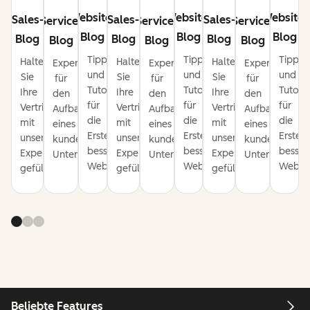
Website-
Website-
Website-
Sales-
Sales-
Sales-
Service-
Service-
Service-
Blog
Blog
Blog
Blog
Blog
Blog
Blog
Blog
Blog
Tipps
Tipps
Tipps
Halten
Halten
Halten
Expertentipps
Expertentipps
Expertentipps
und
und
und
Sie
Sie
Sie
für
für
für
Tutorials
Tutorials
Tutoria
Ihre
Ihre
Ihre
den
den
den
für
für
für
Vertriebspipeline
Vertriebspipeline
Vertriebspipeline
Aufbau
Aufbau
Aufbau
die
die
die
mit
mit
mit
eines
eines
eines
Erstellung
Erstellung
Erstel
unseren
unseren
unseren
kundenorientierten
kundenorientierten
kundenorienti
besserer
besserer
besser
Expertentipps
Expertentipps
Expertentipps
Unternehmens.
Unternehmens.
Unternehmens
Websites.
Websites.
Websit
gefüllt.
gefüllt.
gefüllt.
Beliebte Features