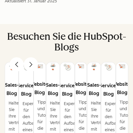
Aktualisiert
31. Januar 2025
Besuchen Sie die HubSpot-
Blogs
Website-
Website-
Website-
Sales-
Sales-
Sales-
Service-
Service-
Service-
Blog
Blog
Blog
Blog
Blog
Blog
Blog
Blog
Blog
Tipps
Tipps
Tipps
Halten
Halten
Halten
Expertentipps
Expertentipps
Expertentipps
und
und
und
Sie
Sie
Sie
für
für
für
Tutorials
Tutorials
Tutoria
Ihre
Ihre
Ihre
den
den
den
für
für
für
Vertriebspipeline
Vertriebspipeline
Vertriebspipeline
Aufbau
Aufbau
Aufbau
die
die
die
mit
mit
mit
eines
eines
eines