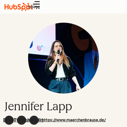
Menü
Jennifer Lapp
Email
Twitter
LinkedIn
https://www.maerchenbrause.de/