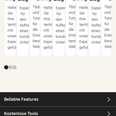
Tipps
Tipps
Tipps
Halten
Halten
Halten
Expertentipps
Expertentipps
Expertentipps
und
und
und
Sie
Sie
Sie
für
für
für
Tutorials
Tutorials
Tutoria
Ihre
Ihre
Ihre
den
den
den
für
für
für
Vertriebspipeline
Vertriebspipeline
Vertriebspipeline
Aufbau
Aufbau
Aufbau
die
die
die
mit
mit
mit
eines
eines
eines
Erstellung
Erstellung
Erstel
unseren
unseren
unseren
kundenorientierten
kundenorientierten
kundenorienti
besserer
besserer
besser
Expertentipps
Expertentipps
Expertentipps
Unternehmens.
Unternehmens.
Unternehmens
Websites.
Websites.
Websit
gefüllt.
gefüllt.
gefüllt.
Beliebte Features
Kostenlose Tools