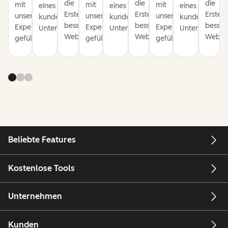
die
die
die
mit
mit
mit
eines
eines
eines
Erstellung
Erstellung
Erstel
unseren
unseren
unseren
kundenorientierten
kundenorientierten
kundenorienti
besserer
besserer
besser
Expertentipps
Expertentipps
Expertentipps
Unternehmens.
Unternehmens.
Unternehmens
Websites.
Websites.
Websit
gefüllt.
gefüllt.
gefüllt.
Beliebte Features
Kostenlose Tools
Unternehmen
Kunden