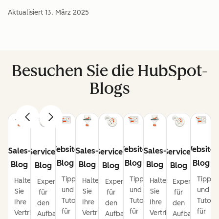
Aktualisiert
13. März 2025
Besuchen Sie die HubSpot-
Blogs
Website-
Website-
Website-
Sales-
Sales-
Sales-
Service-
Service-
Service-
Blog
Blog
Blog
Blog
Blog
Blog
Blog
Blog
Blog
Tipps
Tipps
Tipps
Halten
Halten
Halten
Expertentipps
Expertentipps
Expertentipps
und
und
und
Sie
Sie
Sie
für
für
für
Tutorials
Tutorials
Tutoria
Ihre
Ihre
Ihre
den
den
den
für
für
für
Vertriebspipeline
Vertriebspipeline
Vertriebspipeline
Aufbau
Aufbau
Aufbau