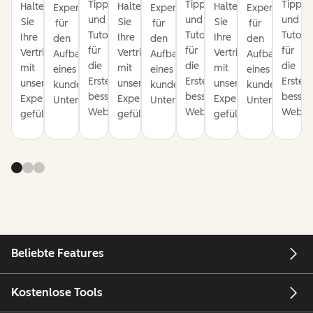
Tipps
Tipps
Tipps
Halten
Halten
Halten
Expertentipps
Expertentipps
Expertentipps
und
und
und
Sie
Sie
Sie
für
für
für
Tutorials
Tutorials
Tutoria
Ihre
Ihre
Ihre
den
den
den
für
für
für
Vertriebspipeline
Vertriebspipeline
Vertriebspipeline
Aufbau
Aufbau
Aufbau
die
die
die
mit
mit
mit
eines
eines
eines
Erstellung
Erstellung
Erstel
unseren
unseren
unseren
kundenorientierten
kundenorientierten
kundenorienti
besserer
besserer
besser
Expertentipps
Expertentipps
Expertentipps
Unternehmens.
Unternehmens.
Unternehmens
Websites.
Websites.
Websit
gefüllt.
gefüllt.
gefüllt.
Beliebte Features
Kostenlose Tools