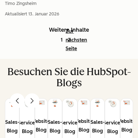
Timo Zingsheim
Aktualisiert
13. Januar 2026
Weitere Inhalte
Zur
1
nächsten
2
Seite
Besuchen Sie die HubSpot-
Blogs
Website-
Website-
Website-
Sales-
Sales-
Sales-
Service-
Service-
Service-
Blog
Blog
Blog
Blog
Blog
Blog
Blog
Blog
Blog