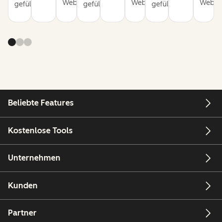
Websites.
Websites.
Websit
gefüllt.
gefüllt.
gefüllt.
Beliebte Features
Kostenlose Tools
Unternehmen
Kunden
Partner