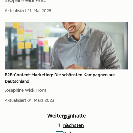
Josephine Wick Frona
Aktualisiert
21. Mai 2025
B2B-Content-Marketing: Die schönsten Kampagnen aus
Deutschland
Josephine Wick Frona
Aktualisiert
01. März 2023
Weitere Inhalte
Zur
1
nächsten
2