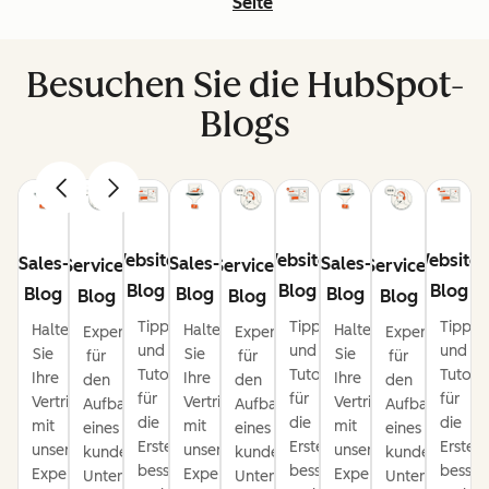
Seite
Besuchen Sie die HubSpot-
Blogs
Website-
Website-
Website-
Sales-
Sales-
Sales-
Service-
Service-
Service-
Blog
Blog
Blog
Blog
Blog
Blog
Blog
Blog
Blog
Tipps
Tipps
Tipps
Halten
Halten
Halten
Expertentipps
Expertentipps
Expertentipps
und
und
und
Sie
Sie
Sie
für
für
für
Tutorials
Tutorials
Tutoria
Ihre
Ihre
Ihre
den
den
den
für
für
für
Vertriebspipeline
Vertriebspipeline
Vertriebspipeline
Aufbau
Aufbau
Aufbau
die
die
die
mit
mit
mit
eines
eines
eines
Erstellung
Erstellung
Erstel
unseren
unseren
unseren
kundenorientierten
kundenorientierten
kundenorienti
besserer
besserer
besser
Expertentipps
Expertentipps
Expertentipps
Unternehmens.
Unternehmens.
Unternehmens