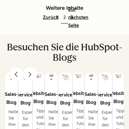
Weitere Inhalte
Zur
Zurück
1
2
nächsten
3
Seite
Besuchen Sie die HubSpot-
Blogs
Website-
Website-
Website-
Sales-
Sales-
Sales-
Service-
Service-
Service-
Blog
Blog
Blog
Blog
Blog
Blog
Blog
Blog
Blog
Tipps
Tipps
Tipps
Halten
Halten
Halten
Expertentipps
Expertentipps
Expertentipps
und
und
und
Sie
Sie
Sie
für
für
für
Tutorials
Tutorials
Tutoria
Ihre
Ihre
Ihre
den
den
den