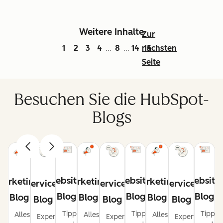
Weitere Inhalte
Zur
1
2
3
4
8
14
nächsten
15
...
...
Seite
Besuchen Sie die HubSpot-
Blogs
Website-
Website-
Website
Marketing-
Marketing-
Marketing-
Service-
Service-
Service-
Blog
Blog
Blog
Blog
Blog
Blog
Blog
Blog
Blog
Tipps
Tipps
Tipps
Alles,
Alles,
Alles,
Expertentipps
Expertentipps
Expertentipps