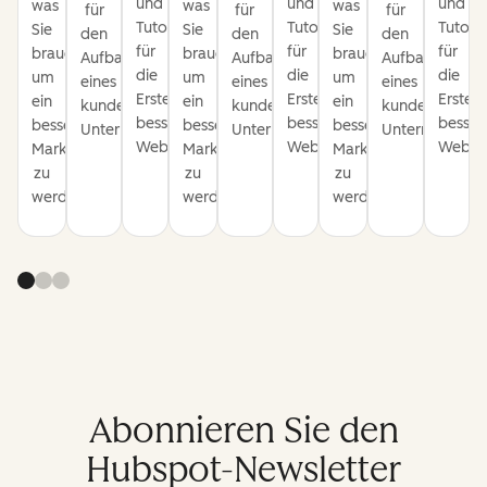
und
und
und
was
was
was
für
für
für
Tutorials
Tutorials
Tutoria
Sie
Sie
Sie
den
den
den
für
für
für
brauchen,
brauchen,
brauchen,
Aufbau
Aufbau
Aufbau
die
die
die
um
um
um
eines
eines
eines
Erstellung
Erstellung
Erstell
ein
ein
ein
kundenorientierten
kundenorientierten
kundenorientie
besserer
besserer
besser
besserer
besserer
besserer
Unternehmens.
Unternehmens.
Unternehmens
Websites.
Websites.
Websit
Marketer
Marketer
Marketer
zu
zu
zu
werden.
werden.
werden.
Abonnieren Sie den
Hubspot-Newsletter