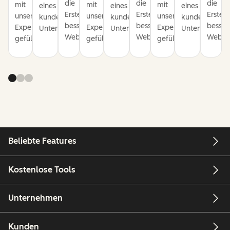
die
die
die
mit
mit
mit
eines
eines
eines
Erstellung
Erstellung
Erstel
unseren
unseren
unseren
kundenorientierten
kundenorientierten
kundenorienti
besserer
besserer
besser
Expertentipps
Expertentipps
Expertentipps
Unternehmens.
Unternehmens.
Unternehmens
Websites.
Websites.
Websit
gefüllt.
gefüllt.
gefüllt.
Beliebte Features
Kostenlose Tools
Unternehmen
Kunden