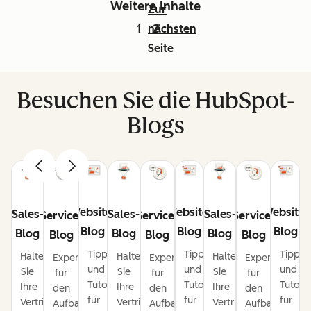
Weitere Inhalte
Zur
1
nächsten
2
Seite
Besuchen Sie die HubSpot-
Blogs
Website-
Website-
Website-
Sales-
Sales-
Sales-
Service-
Service-
Service-
Blog
Blog
Blog
Blog
Blog
Blog
Blog
Blog
Blog
Tipps
Tipps
Tipps
Halten
Halten
Halten
Expertentipps
Expertentipps
Expertentipps
und
und
und
Sie
Sie
Sie
für
für
für
Tutorials
Tutorials
Tutoria
Ihre
Ihre
Ihre
den
den
den
für
für
für
Vertriebspipeline
Vertriebspipeline
Vertriebspipeline
Aufbau
Aufbau
Aufbau