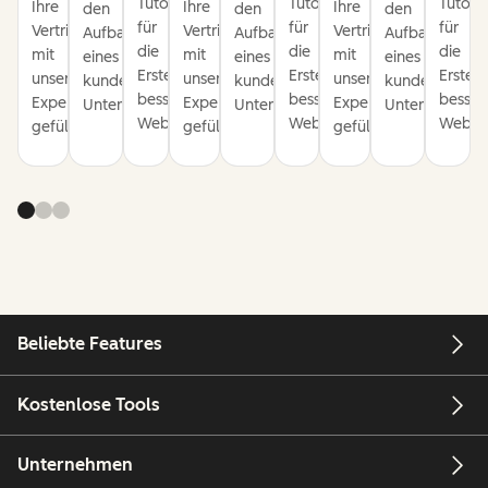
Tutorials
Tutorials
Tutoria
Ihre
Ihre
Ihre
den
den
den
für
für
für
Vertriebspipeline
Vertriebspipeline
Vertriebspipeline
Aufbau
Aufbau
Aufbau
die
die
die
mit
mit
mit
eines
eines
eines
Erstellung
Erstellung
Erstel
unseren
unseren
unseren
kundenorientierten
kundenorientierten
kundenorienti
besserer
besserer
besser
Expertentipps
Expertentipps
Expertentipps
Unternehmens.
Unternehmens.
Unternehmens
Websites.
Websites.
Websit
gefüllt.
gefüllt.
gefüllt.
Beliebte Features
Kostenlose Tools
Unternehmen