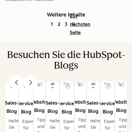
Weitere Inhalte
Zur
1
2
3
nächsten
4
Seite
Besuchen Sie die HubSpot-
Blogs
Website-
Website-
Website-
Sales-
Sales-
Sales-
Service-
Service-
Service-
Blog
Blog
Blog
Blog
Blog
Blog
Blog
Blog
Blog
Tipps
Tipps
Tipps
Halten
Halten
Halten
Expertentipps
Expertentipps
Expertentipps
und
und
und
Sie
Sie
Sie
für
für
für